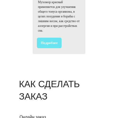
Мухомор красный
применяется для улучшения
общего тонуса организма, в
целях похудения и борьбы с
лишним весом, как средство от
аллергии и при расстройствах
сна.
Подробнее
КАК СДЕЛАТЬ
ЗАКАЗ
Онлайн заказ