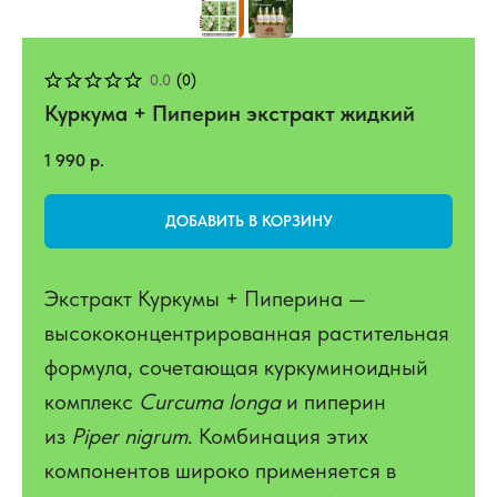
0.0
(
0
)
Куркума + Пиперин экстракт жидкий
1 990
р.
ДОБАВИТЬ В КОРЗИНУ
Экстракт Куркумы + Пиперина —
высококонцентрированная растительная
формула, сочетающая куркуминоидный
комплекс
Curcuma longa
и пиперин
из
Piper nigrum
. Комбинация этих
компонентов широко применяется в