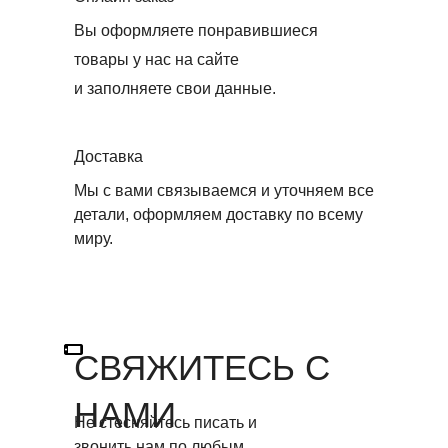
Вы оформляете понравившиеся
товары у нас на сайте
и заполняете свои данные.
Доставка
Мы с вами связываемся и уточняем все
детали, оформляем доставку по всему
миру.
СВЯЖИТЕСЬ С
НАМИ
Не стесняйтесь писать и
Получение и оплата
звонить нам по любым