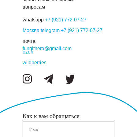
вопросам
Мы искренне любим дело своей
жизни и знаем все до мельчайших
whatsapp
+7 (921) 772-07-27
деталей, поэтому большинство
Москва telegram
+7 (921) 772-07-27
наших клиентов доверяют нам и
рекомендуют своих друзьям
почта
fungithera@gmail.com
ozon
wildberries
Как к вам обращаться